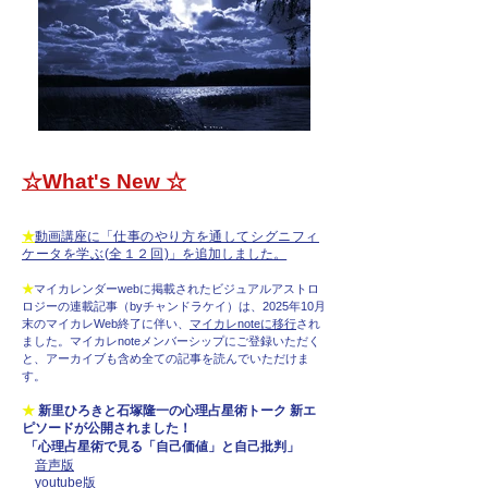
☆What's New ☆
★
動画講座に
「
仕事のやり方を通してシグニフィ
ケータを学ぶ(全１２回)
」を追加しました。
★
マイカレンダーwebに掲載された
ビジュアルアストロ
ロジーの連載記事（byチャンドラケイ）は、2025年10月
末のマイカレWeb終了に伴い、
マイカレnoteに移行
され
ました。マイカレnoteメンバーシップにご登録いただく
と、アーカイブも含め全ての記事を読んでいただけま
す。
★
新里ひろきと石塚隆一の心理占星術トーク 新エ
ピソードが公開されました！
「心理占星術で見る「自己価値」と自己批判」
音声版
​
youtube版