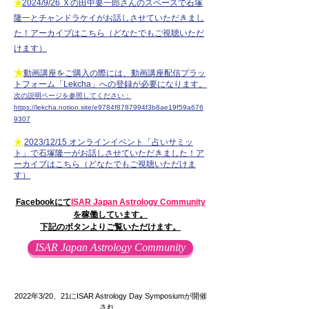
★
2024/
9
/26
Ｘの田中要一郎さんのスペースで
石塚
隆一とチャンドラケイが
お話しさせていただ
き
ま
し
た！アーカイブは
こちら
（どなたでもご視聴いただ
けます）
★
動画講座をご購入の際には、動画講座配信プラッ
トフォーム「Lekcha」への登録が必要になります。
次の説明ページを参照してください：
https://lekcha.n
otion.site/e9784f8787994f3b8ae19f59a676
9307
★
2023/
1
2/15
オンラインイベント「占いサミッ
ト」で
石塚隆一が
お話しさせていただ
き
ました！ア
ーカイブはこちら（どなたでもご視聴いただけま
す）
Facebookにて
ISAR Japan Astrology Community
を稼働しています。
下記のボタンよりご覧いただけます。
ISAR Japan Astrology Community
2022年3/20、21にISAR Astrology Day Symposiumが開催
され、