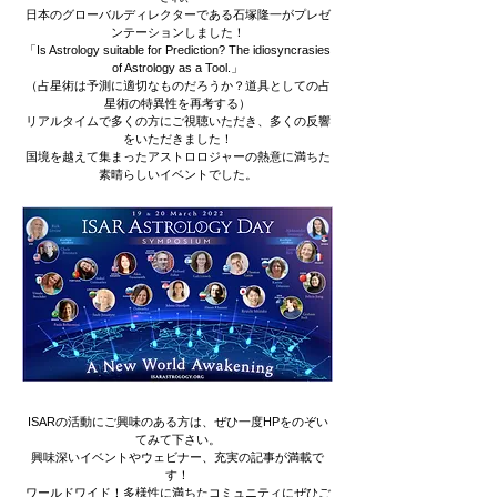
日本のグローバルディレクターである石塚隆一がプレゼ
ンテーションしました！
「Is Astrology suitable for Prediction? The idiosyncrasies
of Astrology as a Tool.」
（占星術は予測に適切なものだろうか？道具としての占
星術の特異性を再考する）
リアルタイムで多くの方にご視聴いただき、多くの反響
をいただきました！
国境を越えて集まったアストロロジャーの熱意に満ちた
素晴らしいイベントでした。
ISARの活動にご興味のある方は、ぜひ一度HPをのぞい
てみて下さい。
興味深いイベントやウェビナー、充実の記事が満載で
す！
ワールドワイド！多様性に満ちたコミュニティにぜひご