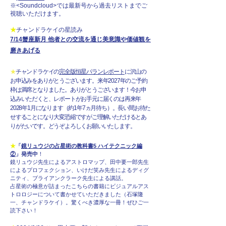
※<Soundcloud>では最新号から過去リストまでご
視聴いただけます。
★
チャンドラケイの星読み
7/14蟹座新月 他者との交流を通じ美意識や価値観を
磨きあげる
★
チャンドラケイの
完全版恒星パランレポート
に沢山の
お申込みをありがとうございます。来年2027年のご予約
枠は満席となりました。ありがとうございます！今お申
込みいただくと、レポートがお手元に届くのは再来年
2028年1月になります（約1年7ヵ月待ち）。長い間お待た
せすることになり大変恐縮ですがご理解いただけるとあ
りがたいです。どうぞよろしくお願いいたします。
★
「
鏡リュウジの占星術の教科書5 ハイテクニック編
②
」発売中
！
鏡リュウジ先生によるアストロマップ、田中要一郎先生
によるプロフェクション、いけだ笑み先生によるディグ
ニティ、ブライアンクラーク先生による講話。
​占星術の極意が詰まった
こちらの書籍に
ビ
ジュアルアス
トロロジーについて書かせていただきました（石塚隆
一、チャンドラケイ）。驚くべき濃厚な一冊！ぜひご一
読下さい！