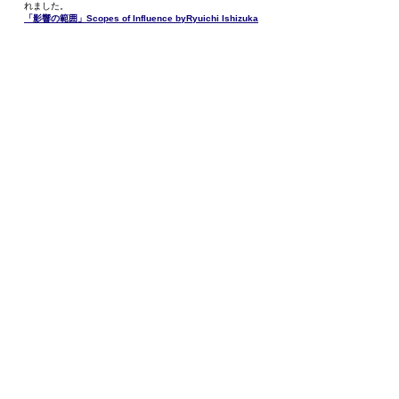
れました。
「影響の範囲」
Scopes of Influence byRyuichi Ishizuka
★
石塚隆一の記事がISARのHPに掲載されました！
「
子ギツネの洞察
」-ISAR
防衛メカニズムについてじっくり考察しています。（
英
語版
/
日本語版
あり）ご興味ある方はぜひご一読くださ
い。
★
2015年より毎月開催しているマンデン勉強会のバックナンバ
ーをご購入いただけるようになりました！
・
マンデン占星術勉強会バックナンバーリスト
大倉山占星術研究会は、オンラインの星
の研究会です。
zoom講座、研究会、動画講座で星を学
ぶ。星を極める。
本気で占星術に取り組みたい方を全力で
バックアップします！
Astrology
（占星術）のエキスパート、石塚隆一
主宰の星の学校です。